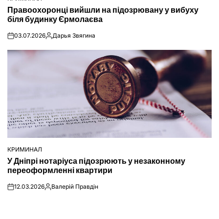
ОПУБЛІКУВАТИ
Правоохоронці вийшли на підозрювану у вибуху
У
біля будинку Єрмолаєва
03.07.2026
Дарья Звягина
on
Опубліковано
КРИМИНАЛ
ОПУБЛІКУВАТИ
У Дніпрі нотаріуса підозрюють у незаконному
У
переоформленні квартири
12.03.2026
Валерій Правдін
on
Опубліковано