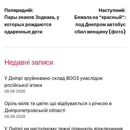
Навігація
Попередній:
Наступний:
Пары знаков Зодиака, у
Бежала на “красный”:
записів
которых рождаются
под Днепром автобус
одаренные дети
сбил женщину (фото)
Недавні записи
У Дніпрі зруйновано склад ВООЗ унаслідок
російської атаки
09.08.2026
Оріль міліє та цвіте: що відбувається з річкою в
Дніпропетровській області
09.08.2026
У Дніпрі на наступному тижні планують відключення