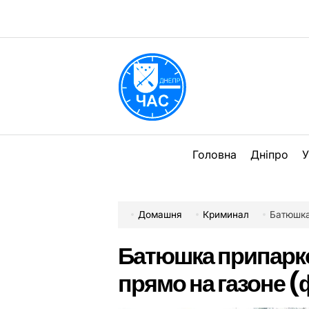
Перейти
до
вмісту
DPChas
Головна
Дніпро
У
Домашня
Криминал
Батюшка
Батюшка припарк
прямо на газоне (