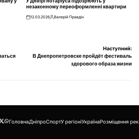
ювану у
У Дніпрі нотаріуса підозрюють у
У
незаконному переоформленні квартири
12.03.2026
Валерій Правдін
on
Опубліковано
Наступний:
ваться
В Днепропетровске пройдёт фестиваль
здорового образа жизни
Головна
Дніпро
Спорт
У регіоні
Україна
Розміщення ре
acebook
Twitter
WhatsApp