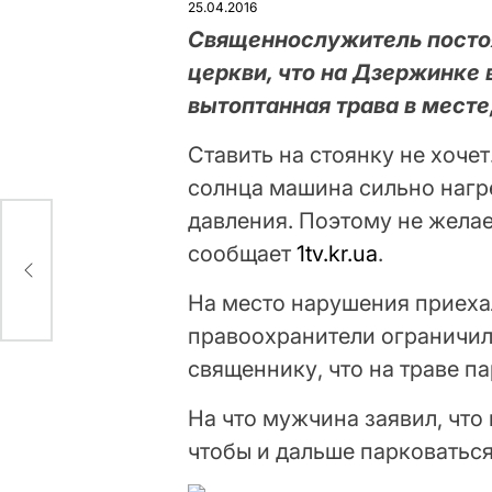
25.04.2016
Священнослужитель постоян
церкви, что на Дзержинке 
вытоптанная трава в месте,
Ставить на стоянку не хоче
солнца машина сильно нагре
давления. Поэтому не желае
сообщает
1tv.kr.ua
.
На место нарушения приехал
правоохранители ограничи
священнику, что на траве 
На что мужчина заявил, что 
чтобы и дальше парковаться