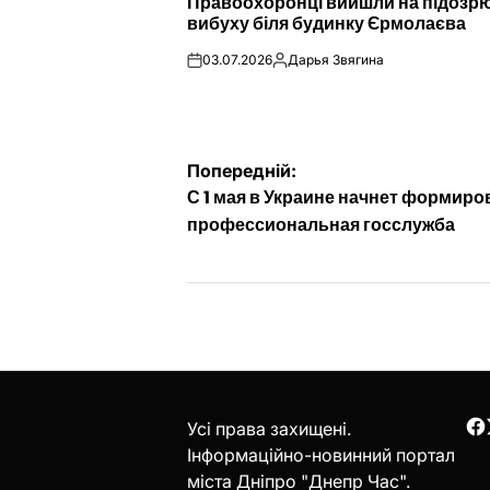
Правоохоронці вийшли на підозр
У
вибуху біля будинку Єрмолаєва
03.07.2026
Дарья Звягина
on
Опубліковано
Навігація
Попередній:
С 1 мая в Украине начнет формиро
записів
профессиональная госслужба
Усі права захищені.
F
Інформаційно-новинний портал
міста Дніпро "Днепр Час".