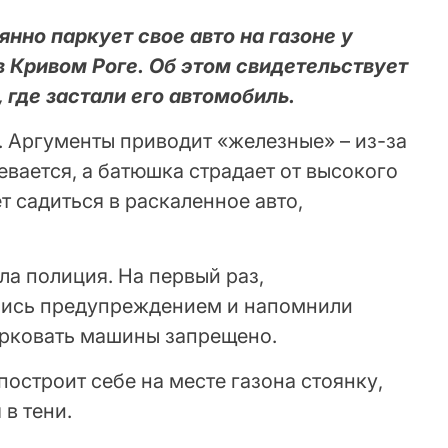
но паркует свое авто на газоне у
в Кривом Роге. Об этом свидетельствует
 где застали его автомобиль.
т. Аргументы приводит «железные» – из-за
вается, а батюшка страдает от высокого
т садиться в раскаленное авто,
а полиция. На первый раз,
лись предупреждением и напомнили
парковать машины запрещено.
построит себе на месте газона стоянку,
 в тени.