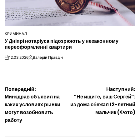
КРИМИНАЛ
ОПУБЛІКУВАТИ
У Дніпрі нотаріуса підозрюють у незаконному
У
переоформленні квартири
12.03.2026
Валерій Правдін
on
Опубліковано
Навігація
Попередній:
Наступний:
Минздрав объявил на
“Не ищите, ваш Сергей”:
записів
каких условиях рынки
из дома сбежал 12-летний
могут возобновить
мальчик (Фото)
работу