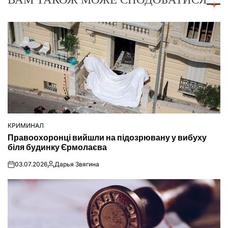
КРИМИНАЛ
ОПУБЛІКУВАТИ
Правоохоронці вийшли на підозрювану у вибуху
У
біля будинку Єрмолаєва
03.07.2026
Дарья Звягина
on
Опубліковано