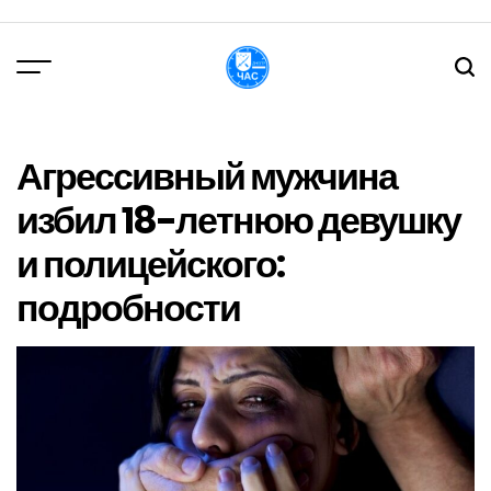
Перейти
до
вмісту
DPChas
Агрессивный мужчина
избил 18-летнюю девушку
и полицейского:
подробности