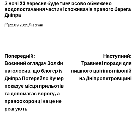
З ночі 23 вересня буде тимчасово обмежено
У
водопостачання частині споживачів правого берега
Дніпра
22.09.2025
admin
on
Опубліковано
Навігація
Попередній:
Наступний:
Воєнний оглядач Золкін
Травневі поради для
записів
наголосив, що блогер із
пишного цвітіння півоній
Дніпра Потеряйло Кучер
на Дніпропетровщині
показує місця прильотів
та допомагає ворогу, а
правоохоронці на це не
реагують