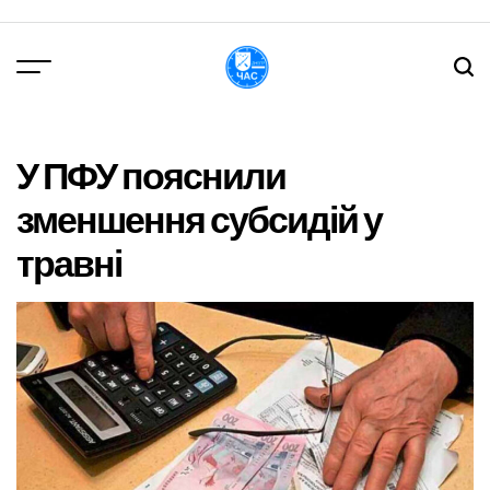
Перейти
до
вмісту
DPChas
У ПФУ пояснили
зменшення субсидій у
травні