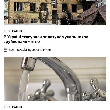
ЖКХ. ВАЖНО!
ОПУБЛІКУВАТИ
В Україні скасували оплату комунальних за
У
зруйноване житло
15.04.2026
Наумова Вікторія
on
Опубліковано
ЖКХ. ВАЖНО!
ОПУБЛІКУВАТИ