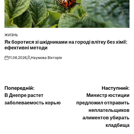
ЖИЗНЬ
ОПУБЛІКУВАТИ
Як боротися зі шкідниками на городі влітку без хімії:
У
ефективні методи
11.06.2026
Наумова Вікторія
on
Опубліковано
Навігація
Попередній:
Наступний:
В Днепре растет
Министр юстиции
записів
заболеваемость корью
предложил отправить
неплательщиков
алиментов убирать
кладбища