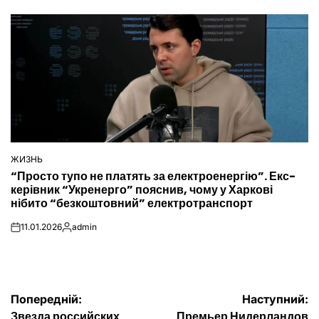
ЖИЗНЬ
ОПУБЛІКУВАТИ
“Просто тупо не платять за електроенергію”. Екс-
У
керівник “Укренерго” пояснив, чому у Харкові
нібито “безкоштовний” електротранспорт
11.01.2026
admin
on
Опубліковано
Навігація
Попередній:
Наступний:
Звезда российских
Премьер Нидерландов