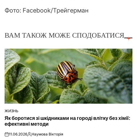
Фото: Facebook/Трейгерман
ВАМ ТАКОЖ МОЖЕ СПОДОБАТИСЯ
ЖИЗНЬ
ОПУБЛІКУВАТИ
Як боротися зі шкідниками на городі влітку без хімії:
У
ефективні методи
11.06.2026
Наумова Вікторія
on
Опубліковано