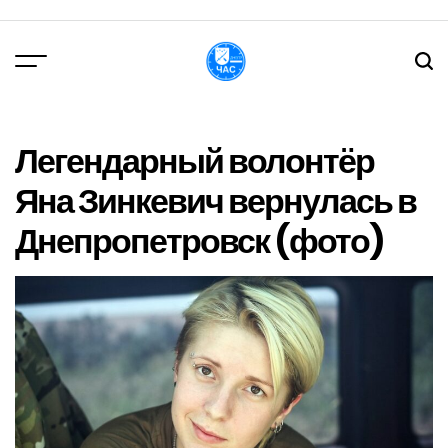
Перейти
до
вмісту
DPChas
Легендарный волонтёр
Яна Зинкевич вернулась в
Днепропетровск (фото)