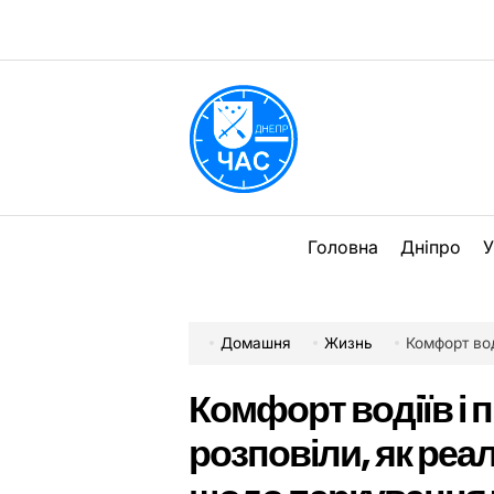
Перейти
до
вмісту
DPChas
Головна
Дніпро
У
Домашня
Жизнь
Комфорт водіїв і пі
Комфорт водіїв і п
розповіли, як реа