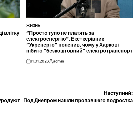
ЖИЗНЬ
ОПУБЛІКУВАТИ
і влітку
“Просто тупо не платять за
У
електроенергію”. Екс-керівник
“Укренерго” пояснив, чому у Харкові
нібито “безкоштовний” електротранспорт
11.01.2026
admin
on
Опубліковано
Наступний:
 уродуют
Под Днепром нашли пропавшего подростка