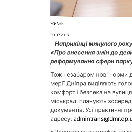
ЖИЗНЬ
ОПУБЛІКУВАТИ
У
03.07.2018
Наприкінці минулого року
«Про внесення змін до дея
реформування сфери парку
Тож незабаром нові норми ді
мерії Дніпра виділяють голо
комфорт і безпека на вулицях 
міськраді планують зосеред
документів. Усі практичні 
адресу:
admintrans@dmr.dp.