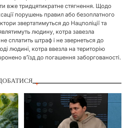
ти вже тридцятикратне стягнення. Щодо
іксації порушень правил або безоплатного
ктори звертатимуться до Нацполіції та
иявлятимуть людину, котра завезла
не сплатить штраф і не звернеться до
тоді людині, котра ввезла на територію
оронено в’їзд до погашення заборгованості.
ДОБАТИСЯ