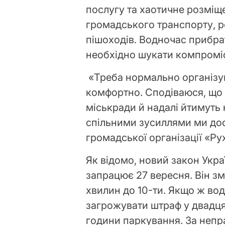
послугу та хаотичне розміщ
громадського транспорту, р
пішоходів. Водночас прибра
необхідно шукати компромі
«Треба нормально організув
комфортно. Сподіваюся, що
міськради й надалі йтимуть н
спільними зусиллями ми дос
громадської організації «Р
Як відомо, новий закон Укр
запрацює 27 вересня. Він з
хвилин до 10-ти. Якщо ж вод
загрожувати штраф у двадцят
години паркування. За непр