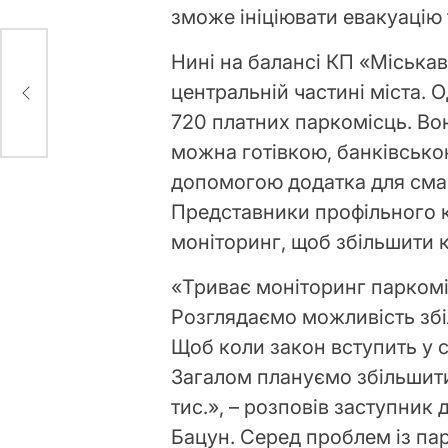
зможе ініціювати евакуацію
Нині на балансі КП «Міська
Фы
центральній частині міста. 
720 платних паркомісць. Во
можна готівкою, банківською
допомогою додатка для смар
Представники профільного 
моніторинг, щоб збільшити к
«Триває моніторинг паркоміс
Розглядаємо можливість зб
Щоб коли закон вступить у с
Загалом плануємо збільшити
тис.», – розповів заступни
Бацун. Серед проблем із па