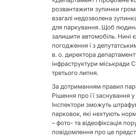
«Департамент і профільне 
розвантажити зупинки грома
взагалі недозволена зупинка
для паркування. Щоб людина
залишити автомобіль. Нині 
погодження і з депутатським
в. о. директора департамент
інфраструктури міськради С
третього липня.
За дотриманням правил парк
Рішення про її заснування у
Інспектори зможуть штрафув
парковок, які нехтують нор
– фото- та відеофіксація по
повідомлення про це предста