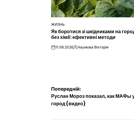
ЖИЗНЬ
ОПУБЛІКУВАТИ
Як боротися зі шкідниками на город
У
без хімії: ефективні методи
11.06.2026
Наумова Вікторія
on
Опубліковано
Навігація
Попередній:
Руслан Мороз показал, как МАФы
записів
город (видео)