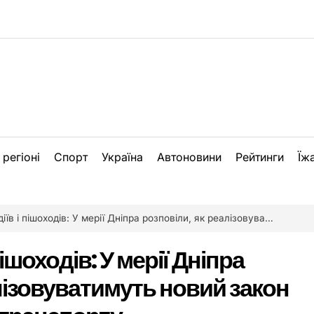
 регіоні
Спорт
Україна
Автоновини
Рейтинги
Їж
шоходів: У мерії Дніпра розповіли, як реалізовуватимуть новий закон щодо паркування транспорту
ішоходів: У мерії Дніпра
лізовуватимуть новий закон