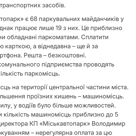
 транспортних засобів.
втопарк» є 68 паркувальних майданчиків у
Однак працює лише 19 з них. Це приблизно
ни обладнані паркоматами. Сплатити
 карткою, а віднедавна – ще й за
тфона. Решта – безкоштовні.
комунального підприємства проводять
ількість паркомісць.
ць на території центральної частини міста.
ільшення проїзних кишень – машиномісць.
илу, у водіїв було більше можливостей.
 кількість машиномісць приблизно до 5
к директора КП «Міськавтопарк» Володимир
ркуванням – нерегулярна оплата за цю