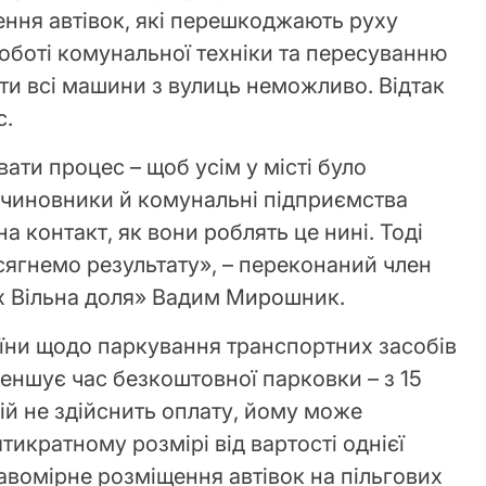
ення автівок, які перешкоджають руху
оботі комунальної техніки та пересуванню
ти всі машини з вулиць неможливо. Відтак
с.
ати процес – щоб усім у місті було
 чиновники й комунальні підприємства
а контакт, як вони роблять це нині. Тоді
ягнемо результату», – переконаний член
ух Вільна доля» Вадим Мирошник.
аїни щодо паркування транспортних засобів
меншує час безкоштовної парковки – з 15
ій не здійснить оплату, йому може
икратному розмірі від вартості однієї
авомірне розміщення автівок на пільгових