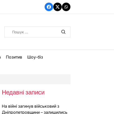
Facebook
Twitter
WhatsApp
Пошук:
а
Позитив
Шоу-біз
Недавні записи
На війні загинув військовий з
Дніпропетровщини – залишились