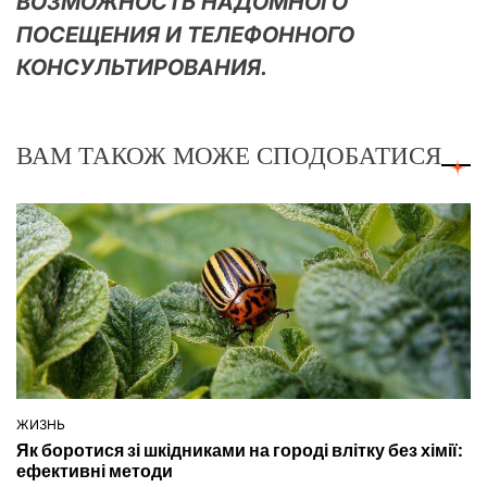
ВОЗМОЖНОСТЬ НАДОМНОГО
ПОСЕЩЕНИЯ И ТЕЛЕФОННОГО
КОНСУЛЬТИРОВАНИЯ.
ВАМ ТАКОЖ МОЖЕ СПОДОБАТИСЯ
ЖИЗНЬ
ОПУБЛІКУВАТИ
Як боротися зі шкідниками на городі влітку без хімії:
У
ефективні методи