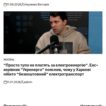
11.06.2026
Наумова Вікторія
on
Опубліковано
ЖИЗНЬ
ОПУБЛІКУВАТИ
“Просто тупо не платять за електроенергію”. Екс-
У
керівник “Укренерго” пояснив, чому у Харкові
нібито “безкоштовний” електротранспорт
11.01.2026
admin
on
Опубліковано