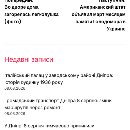
Навігація
Попередній:
Наступний:
Во дворе дома
Американский штат
записів
загорелась легковушка
объявил март месяцем
(фото)
памяти Голодомора в
Украине
Недавні записи
Італійський палац у заводському районі Дніпра:
історія будинку 1936 року
08.08.2026
Громадський транспорт Дніпра 8 серпня: зміни
маршрутів через ремонт
08.08.2026
У Дніпрі 8 серпня тимчасово припинили