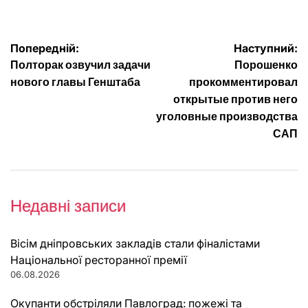
Навігація
Попередній:
Наступний:
Полторак озвучил задачи
Порошенко
записів
нового главы Генштаба
прокомментировал
открытые против него
уголовные производства
САП
Недавні записи
Вісім дніпровських закладів стали фіналістами
Національної ресторанної премії
06.08.2026
Окупанти обстріляли Павлоград: пожежі та