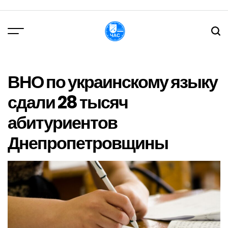
Перейти
до
вмісту
DPChas
ВНО по украинскому языку
сдали 28 тысяч
абитуриентов
Днепропетровщины