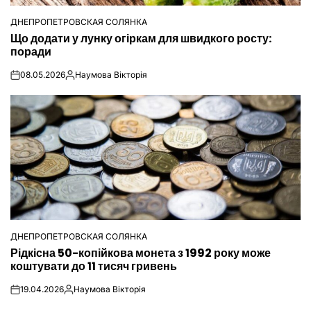
ДНЕПРОПЕТРОВСКАЯ СОЛЯНКА
ОПУБЛІКУВАТИ
Що додати у лунку огіркам для швидкого росту:
У
поради
08.05.2026
Наумова Вікторія
on
Опубліковано
ДНЕПРОПЕТРОВСКАЯ СОЛЯНКА
ОПУБЛІКУВАТИ
Рідкісна 50-копійкова монета з 1992 року може
У
коштувати до 11 тисяч гривень
19.04.2026
Наумова Вікторія
on
Опубліковано