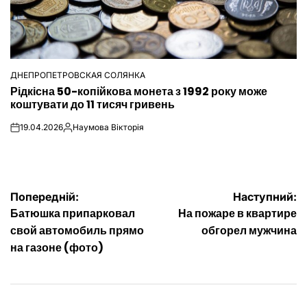
ДНЕПРОПЕТРОВСКАЯ СОЛЯНКА
ОПУБЛІКУВАТИ
Рідкісна 50-копійкова монета з 1992 року може
У
коштувати до 11 тисяч гривень
19.04.2026
Наумова Вікторія
on
Опубліковано
Навігація
Попередній:
Наступний:
Батюшка припарковал
На пожаре в квартире
записів
свой автомобиль прямо
обгорел мужчина
на газоне (фото)