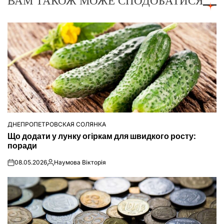
ВАМ ТАКОЖ МОЖЕ СПОДОБАТИСЯ
ДНЕПРОПЕТРОВСКАЯ СОЛЯНКА
ОПУБЛІКУВАТИ
Що додати у лунку огіркам для швидкого росту:
У
поради
08.05.2026
Наумова Вікторія
on
Опубліковано