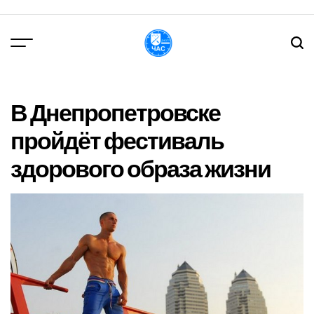
Перейти
до
вмісту
DPChas
В Днепропетровске
пройдёт фестиваль
здорового образа жизни