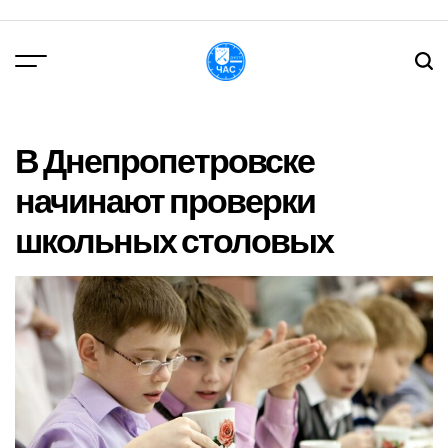
Перейти
до
вмісту
DPChas
В Днепропетровске
начинают проверки
школьных столовых