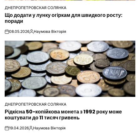
ДНЕПРОПЕТРОВСКАЯ СОЛЯНКА
ОПУБЛІКУВАТИ
Що додати у лунку огіркам для швидкого росту:
У
поради
08.05.2026
Наумова Вікторія
on
Опубліковано
ДНЕПРОПЕТРОВСКАЯ СОЛЯНКА
ОПУБЛІКУВАТИ
Рідкісна 50-копійкова монета з 1992 року може
У
коштувати до 11 тисяч гривень
19.04.2026
Наумова Вікторія
on
Опубліковано