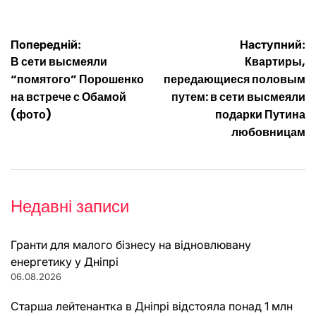
Навігація
Попередній:
Наступний:
В сети высмеяли
Квартиры,
записів
“помятого” Порошенко
передающиеся половым
на встрече с Обамой
путем: в сети высмеяли
(фото)
подарки Путина
любовницам
Недавні записи
Гранти для малого бізнесу на відновлювану
енергетику у Дніпрі
06.08.2026
Старша лейтенантка в Дніпрі відстояла понад 1 млн