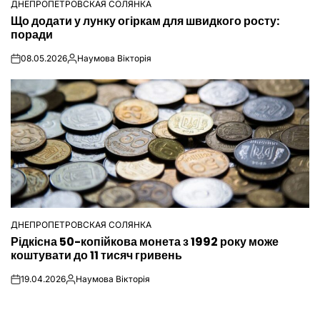
ДНЕПРОПЕТРОВСКАЯ СОЛЯНКА
ОПУБЛІКУВАТИ
Що додати у лунку огіркам для швидкого росту:
У
поради
08.05.2026
Наумова Вікторія
on
Опубліковано
ДНЕПРОПЕТРОВСКАЯ СОЛЯНКА
ОПУБЛІКУВАТИ
Рідкісна 50-копійкова монета з 1992 року може
У
коштувати до 11 тисяч гривень
19.04.2026
Наумова Вікторія
on
Опубліковано