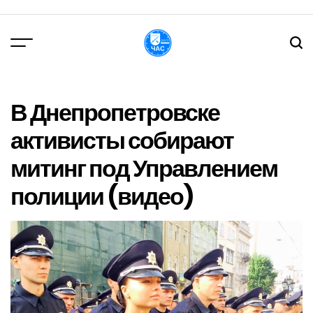
Перейти
до
вмісту
DPChas
В Днепропетровске
активисты собирают
митинг под Управлением
полиции (видео)