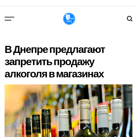
Перейти
до
вмісту
DPChas
В Днепре предлагают
запретить продажу
алкоголя в магазинах