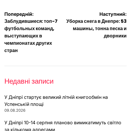
Навігація
Попередній:
Наступний:
Заблудившиеся: топ-7
Уборка снега в Днепре: 53
записів
футбольных команд,
машины, тонна песка и
выступающих в
дворники
чемпионатах других
стран
Недавні записи
У Дніпрі стартує великий літній книгообмін на
Успенській площі
09.08.2026
У Дніпрі 10-14 серпня планово вимикатимуть світло
за кількома адресами