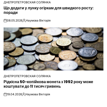
ДНЕПРОПЕТРОВСКАЯ СОЛЯНКА
ОПУБЛІКУВАТИ
Що додати у лунку огіркам для швидкого росту:
У
поради
08.05.2026
Наумова Вікторія
on
Опубліковано
ДНЕПРОПЕТРОВСКАЯ СОЛЯНКА
ОПУБЛІКУВАТИ
Рідкісна 50-копійкова монета з 1992 року може
У
коштувати до 11 тисяч гривень
19.04.2026
Наумова Вікторія
on
Опубліковано