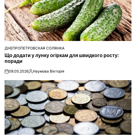
ДНЕПРОПЕТРОВСКАЯ СОЛЯНКА
ОПУБЛІКУВАТИ
Що додати у лунку огіркам для швидкого росту:
У
поради
08.05.2026
Наумова Вікторія
on
Опубліковано