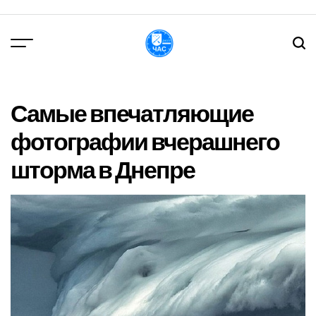
Перейти
до
вмісту
DPChas
Самые впечатляющие
фотографии вчерашнего
шторма в Днепре