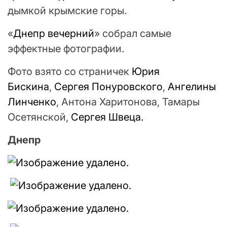
дымкой крымские горы.
«
Днепр вечерний
» собрал самые
эффектные фотографии.
Фото взято со страничек
Юрия
Бискина
,
Сергея Понуровского
,
Ангелины
Линченко
, Антона Харитонова, Тамары
Осетянской,
Сергея Швеца.
Днепр