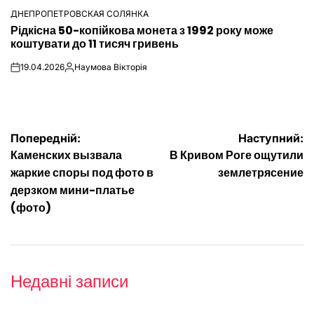
ДНЕПРОПЕТРОВСКАЯ СОЛЯНКА
ОПУБЛІКУВАТИ
Рідкісна 50-копійкова монета з 1992 року може
У
коштувати до 11 тисяч гривень
19.04.2026
Наумова Вікторія
on
Опубліковано
Навігація
Попередній:
Наступний:
Каменских вызвала
В Кривом Роге ощутили
записів
жаркие споры под фото в
землетрясение
дерзком мини-платье
(фото)
Недавні записи