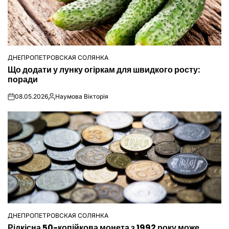
ДНЕПРОПЕТРОВСКАЯ СОЛЯНКА
ОПУБЛІКУВАТИ
Що додати у лунку огіркам для швидкого росту:
У
поради
08.05.2026
Наумова Вікторія
on
Опубліковано
ДНЕПРОПЕТРОВСКАЯ СОЛЯНКА
ОПУБЛІКУВАТИ
Рідкісна 50-копійкова монета з 1992 року може
У