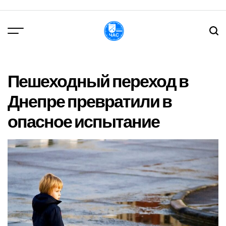
Перейти
до
вмісту
DPChas
Пешеходный переход в
Днепре превратили в
опасное испытание