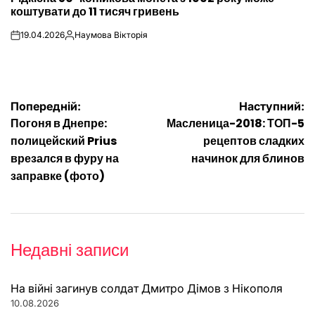
коштувати до 11 тисяч гривень
19.04.2026
Наумова Вікторія
on
Опубліковано
Навігація
Попередній:
Наступний:
Погоня в Днепре:
Масленица-2018: ТОП-5
записів
полицейский Prius
рецептов сладких
врезался в фуру на
начинок для блинов
заправке (фото)
Недавні записи
На війні загинув солдат Дмитро Дімов з Нікополя
10.08.2026