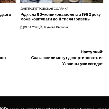
ДНЕПРОПЕТРОВСКАЯ СОЛЯНКА
ОПУБЛІКУВАТИ
идкого
Рідкісна 50-копійкова монета з 1992 року
У
може коштувати до 11 тисяч гривень
19.04.2026
Наумова Вікторія
on
Опубліковано
Наступний:
нно
Саакашвили могут депортировать из
Украины уже сегодня