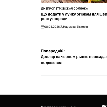
ДНЕПРОПЕТРОВСКАЯ СОЛЯНКА
ОПУБЛІКУВАТИ
Що додати у лунку огіркам для шв
У
росту: поради
08.05.2026
Наумова Вікторія
on
Опубліковано
Навігація
Попередній:
Доллар на черном рынке неожида
записів
подешевел