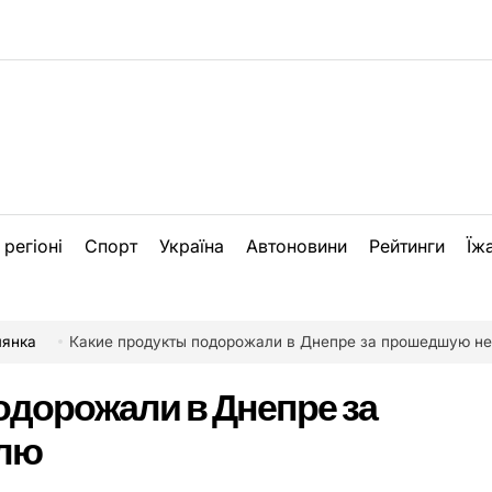
 регіоні
Спорт
Україна
Автоновини
Рейтинги
Їж
лянка
Какие продукты подорожали в Днепре за прошедшую н
одорожали в Днепре за
лю