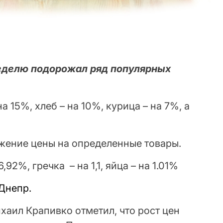
еделю подорожал ряд популярных
а 15%, хлеб – на 10%, курица – на 7%, а
жение цены на определенные товары.
92%, гречка – на 1,1, яйца – на 1.01%
Днепр.
аил Крапивко отметил, что рост цен