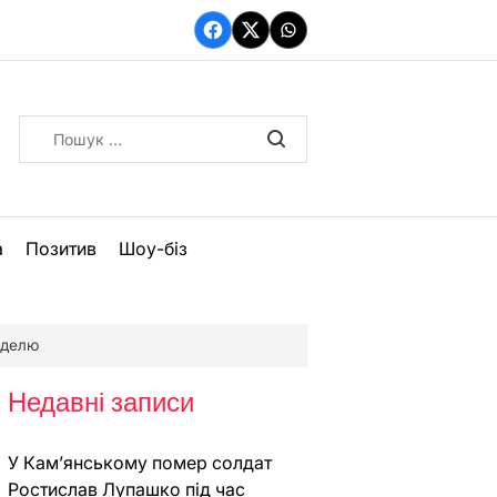
Facebook
Twitter
WhatsApp
Пошук:
а
Позитив
Шоу-біз
еделю
Недавні записи
У Кам’янському помер солдат
Ростислав Лупашко під час