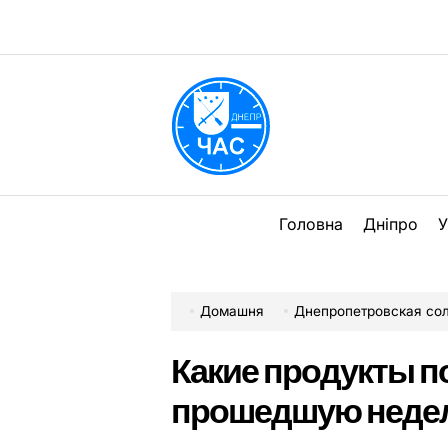
Перейти
до
вмісту
DPChas
Головна
Дніпро
У
Домашня
Днепропетровская со
Какие продукты п
прошедшую неде