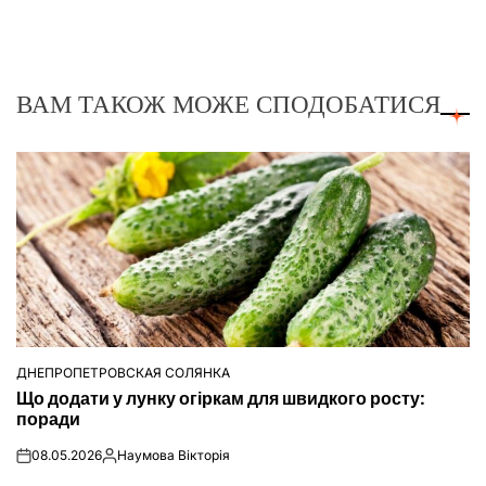
ВАМ ТАКОЖ МОЖЕ СПОДОБАТИСЯ
ДНЕПРОПЕТРОВСКАЯ СОЛЯНКА
ОПУБЛІКУВАТИ
Що додати у лунку огіркам для швидкого росту:
У
поради
08.05.2026
Наумова Вікторія
on
Опубліковано