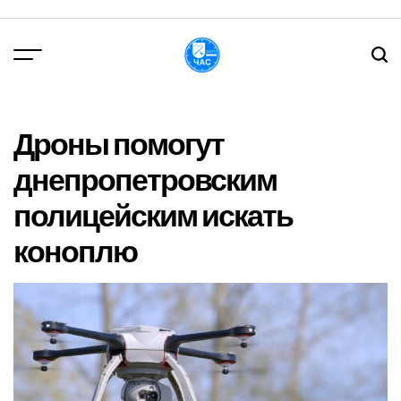
Перейти
до
вмісту
DPChas
Дроны помогут
днепропетровским
полицейским искать
коноплю