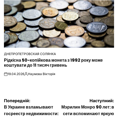
ДНЕПРОПЕТРОВСКАЯ СОЛЯНКА
ОПУБЛІКУВАТИ
Рідкісна 50-копійкова монета з 1992 року може
У
коштувати до 11 тисяч гривень
19.04.2026
Наумова Вікторія
on
Опубліковано
Навігація
Попередній:
Наступний:
В Украине взламывают
Мэрилин Монро 90 лет: в
записів
госреестр недвижимости:
сети вспоминают яркую