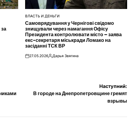
ВЛАСТЬ И ДЕНЬГИ
ОПУБЛІКУВАТИ
Самоврядування у Чернігові свідомо
У
 за
знищували через намагання Офісу
Президента контролювати місто – заява
екс-секретаря міськради Ломако на
засіданні ТСК ВР
27.05.2026
Дарья Звягина
on
Опубліковано
Наступний:
зчиками
В городе на Днепропетровщине гремят
взрывы