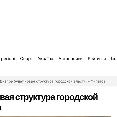
 регіоні
Спорт
Україна
Автоновини
Рейтинги
Їж
Днепре будет новая структура городской власти, – Филатов
овая структура городской
в