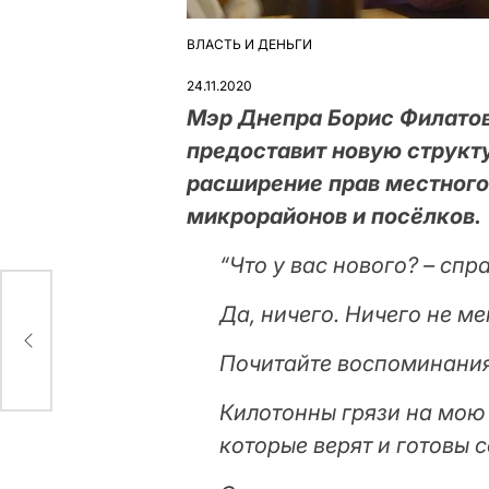
ВЛАСТЬ И ДЕНЬГИ
ОПУБЛІКУВАТИ
У
24.11.2020
Мэр Днепра Борис Филатов 
предоставит новую структ
расширение прав местного
микрорайонов и посёлков.
“Что у вас нового? – сп
Да, ничего. Ничего не ме
ых
Почитайте воспоминания
Килотонны грязи на мою 
которые верят и готовы 