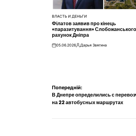
ВЛАСТЬ И ДЕНЬГИ
ОПУБЛІКУВАТИ
Філатов заявив про кінець
У
«паразитування» Слобожанського
рахунок Дніпра
05.06.2026
Дарья Звягина
on
Опубліковано
Навігація
Попередній:
В Днепре определились с перево
записів
на 22 автобусных маршрутах