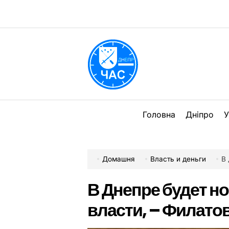
Перейти
до
вмісту
DPChas
Головна
Дніпро
У
Домашня
Власть и деньги
В 
В Днепре будет н
власти, – Филато