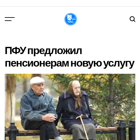
Перейти
до
вмісту
DPChas
ПФУ предложил
пенсионерам новую услугу