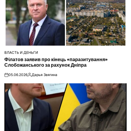
ВЛАСТЬ И ДЕНЬГИ
ОПУБЛІКУВАТИ
Філатов заявив про кінець «паразитування»
У
Слобожанського за рахунок Дніпра
05.06.2026
Дарья Звягина
on
Опубліковано