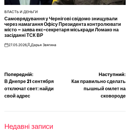
ВЛАСТЬ И ДЕНЬГИ
ОПУБЛІКУВАТИ
Самоврядування у Чернігові свідомо знищували
У
через намагання Офісу Президента контролювати
місто – заява екс-секретаря міськради Ломако на
засіданні ТСК ВР
27.05.2026
Дарья Звягина
on
Опубліковано
Навігація
Попередній:
Наступний:
В Днепре 21 сентября
Как правильно сделать
записів
отключат свет: найди
пышный омлет на
свой адрес
сковороде
Недавні записи