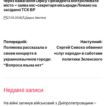
через намагання Офісу Президента контролювати
місто – заява екс-секретаря міськради Ломако на
засіданні ТСК ВР
27.05.2026
Дарья Звягина
on
Опубліковано
Навігація
Попередній:
Наступний:
Полякова рассказала о
Сергей Сивохо обвинил
записів
своем концерте в
«слуг народа» в саботаже
украиноязычном городе:
политики Зеленского
“Вопроса языка нет”
Недавні записи
На війні загинув військовий з Дніпропетровщини –